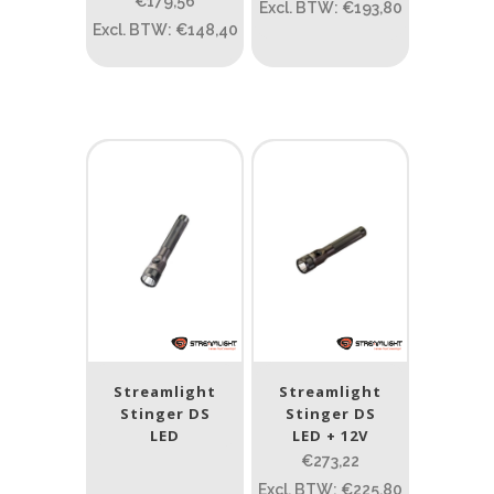
€179,56
Excl. BTW: €193,80
Excl. BTW: €148,40
PRIJS:
€179
—
€1.663
Lumen
1
10 000
1
80
200
400
890
Type lichtbeeld
Spot
(13)
Max. brandtijd (uur)
Streamlight
Streamlight
0.15
84
Stinger DS
Stinger DS
LED
LED + 12V
€273,22
0.15
4.3
10
17.45
43
Excl. BTW: €225,80