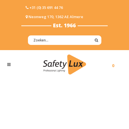
+31 (0) 35 691 44 76
Neonweg 170, 1362 AE Almere
0