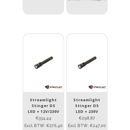
Lengte (cm)
Lengte: 15 cm
85
155
Lengte: 15 cm
7.54
13.1
16.1
8
Gewicht (g)
1.389
4 581
1.389
77.96
124
190
352
Materiaal
Materiaal
Streamlight
Streamlight
Stinger DS
Stinger DS
Product IP-X waarden
LED + 12V/230V
LED + 230V
€334,44
€298,87
Product IP-X waarden
Excl. BTW: €276,40
Excl. BTW: €247,00