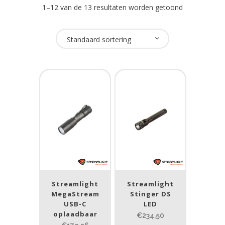
1–12 van de 13 resultaten worden getoond
Oplaadbaar
Standaard sortering
Ja
(13)
USB Oplaadbaar
Ja
(1)
Nee
(12)
Merk
Streamlight
(13)
Streamlight
Streamlight
MegaStream
Stinger DS
USB-C
LED
Prijs (incl. BTW)
oplaadbaar
€234,50