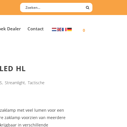
oek Dealer
Contact
0
 LED HL
DS
,
Streamlight
,
Tactische
e zaklamp met veel lumen voor een
are zaklamp voorzien van meerdere
krijgbaar in verschillende