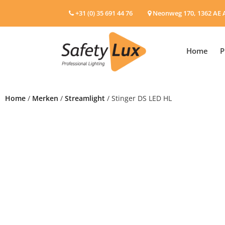
+31 (0) 35 691 44 76
Neonweg 170, 1362 AE 
Home
P
Home
/
Merken
/
Streamlight
/ Stinger DS LED HL