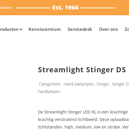
Almere
roducten
Kenniscentrum
Servicedesk
Over ons
Z
Streamlight Stinger DS
Categorieën
Hand-zaklampen
,
Stinger
,
Stinger 
handlampen
De Streamlight Stinger LED HL is een krachtig
krachtig verstralend lichtbeeld. Deze oplaadb
lichtstanden, high, medium, low en strobe. Ver