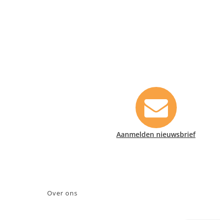
Contact informatie
Safety Lux Nederland B.V.
Neonweg 170, 1362 AE Almere
+31 (0)35 6914476
info@safety-lux.nl
Aanmelden nieuwsbrief
KvK nummer: 32045855
BTW nummer: NL009430696B01
Over ons