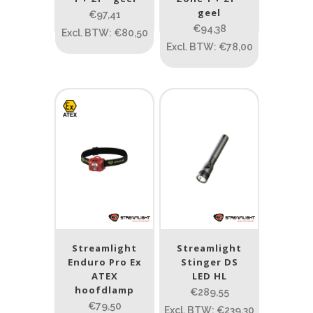
geel
€97,41
ATEX zone
€94,38
Excl. BTW: €80,50
Excl. BTW: €78,00
ATEX zone
Prijs (incl. BTW)
PRIJS:
€30
—
€1.791
Lumen
1
10 000
Streamlight
Streamlight
1
80
200
400
890
Enduro Pro Ex
Stinger DS
ATEX
LED HL
Type lichtbeeld
hoofdlamp
€289,55
€79,50
Excl. BTW: €239,30
Flood
(2)