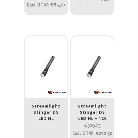
Excl. BTW: €65,70
Spot
(30)
Spot/Flood
(2)
Beam afstand (m)
1.114
1 265
1.114
76
130
232
385
Lengte (cm)
Lengte: 14.5 cm
85
155
Streamlight
Streamlight
Lengte: 14.5 cm
7.54
13.1
16.1
8
Stinger DS
Stinger DS
LED HL
LED HL + 12V
Gewicht (g)
€329,73
1.389
4 581
Excl. BTW: €272,50