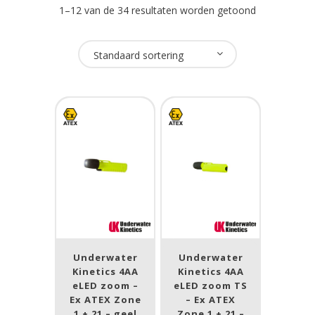
1–12 van de 34 resultaten worden getoond
Oplaadbaar
Standaard sortering
Ja
(25)
Nee
(8)
USB Oplaadbaar
Ja
(3)
Nee
(31)
Merk
Underwater
Underwater
Kinetics 4AA
Kinetics 4AA
Streamlight
(32)
eLED zoom –
eLED zoom TS
Ex ATEX Zone
Underwater Kinetics
(2)
– Ex ATEX
1 + 21 – geel
Zone 1 + 21 –