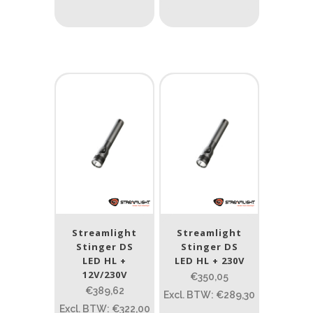
1.389
77.96
124
190
352
Materiaal
Materiaal
Product IP-X waarden
Product IP-X waarden
Laser
Nee
(34)
Streamlight
Streamlight
Stinger DS
Stinger DS
LED HL +
LED HL + 230V
Type batterij
12V/230V
€350,05
€389,62
Excl. BTW: €289,30
Type batterij
Excl. BTW: €322,00