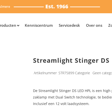
Almere
roducten
Kenniscentrum
Servicedesk
Over ons
Z
Streamlight Stinger DS
Artikelnummer
STR75899
Categorie
Geen catego
De Streamlight Stinger DS LED HPL is een hig
zaklamp met Dual Switch technologie, te bedie
Inclusief een 12 volt laadsysteem.