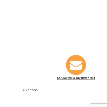
Contact informatie
Safety Lux Nederland B.V.
Neonweg 170, 1362 AE Almere
+31 (0)35 6914476
info@safety-lux.nl
KvK nummer: 32045855
BTW nummer: NL009430696B01
Aanmelden nieuwsbrief
Over ons