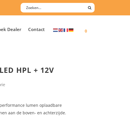
oek Dealer
Contact
0
 LED HPL + 12V
rie
h performance lumen oplaadbare
nen aan de boven- en achterzijde.