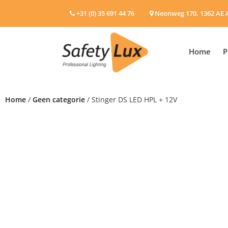
+31 (0) 35 691 44 76
Neonweg 170, 1362 AE 
Home
P
Home
/
Geen categorie
/ Stinger DS LED HPL + 12V