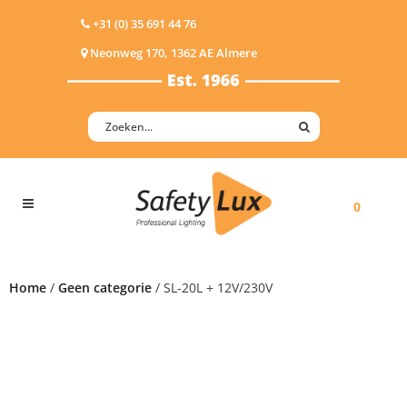
+31 (0) 35 691 44 76
Neonweg 170, 1362 AE Almere
0
Home
/
Geen categorie
/ SL-20L + 12V/230V