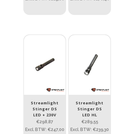
0.15
84
0.15
4.3
10
17.45
43
Gewicht (g)
1.389
4 581
1.389
77.96
124
190
352
Materiaal
Materiaal
Product IP-X waarden
Streamlight
Streamlight
Stinger DS
Stinger DS
Product IP-X waarden
LED + 230V
LED HL
€298,87
€289,55
Excl. BTW: €247,00
Excl. BTW: €239,30
Laser