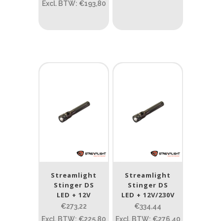
PRIJS:
€233
—
€1.663
Excl. BTW: €193,80
Lumen
1
10 000
1
80
200
400
890
Type lichtbeeld
Spot
(12)
Beam afstand (m)
1.114
1 265
Streamlight
Streamlight
Stinger DS
Stinger DS
1.114
76
130
232
385
LED + 12V
LED + 12V/230V
€273,22
€334,44
Max. brandtijd (uur)
Excl. BTW: €225,80
Excl. BTW: €276,40