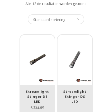
Alle 12 de resultaten worden getoond
Oplaadbaar
Standaard sortering
Ja
(12)
USB Oplaadbaar
Nee
(12)
Merk
Streamlight
(12)
Streamlight
Streamlight
Prijs (incl. BTW)
Stinger DS
Stinger DS
LED
LED
€234,50