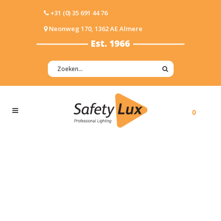
+31 (0) 35 691 44 76
Neonweg 170, 1362 AE Almere
0