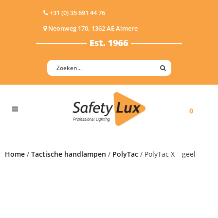
+31 (0) 35 691 44 76
Neonweg 170, 1362 AE Almere
0
Home
/
Tactische handlampen
/
PolyTac
/ PolyTac X – geel