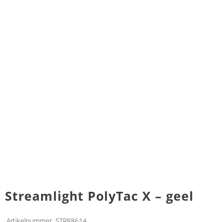
Streamlight PolyTac X – geel
Artikelnummer
STR88614