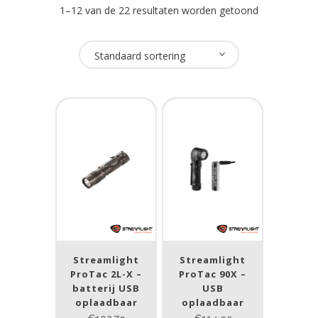
1–12 van de 22 resultaten worden getoond
Oplaadbaar
Standaard sortering
Ja
(21)
Nee
(1)
USB Oplaadbaar
Ja
(16)
Nee
(7)
Merk
Streamlight
Streamlight
ProTac 2L-X –
ProTac 90X –
NightSearcher
(2)
batterij USB
USB
oplaadbaar
Streamlight
(17)
oplaadbaar