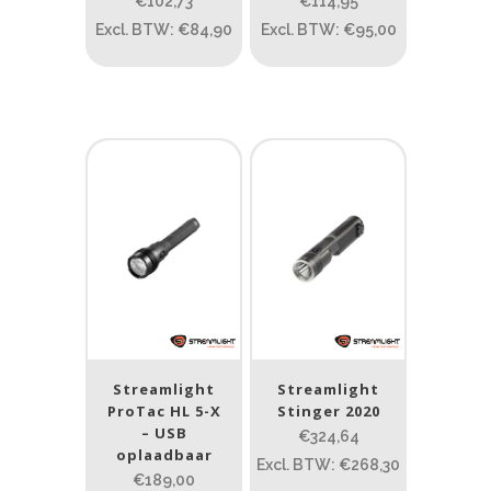
€102,73
€114,95
Tank007
(5)
Excl. BTW: €84,90
Excl. BTW: €95,00
Prijs (incl. BTW)
PRIJS:
€33
—
€419
Lumen
1
10 000
1
80
200
400
890
Type lichtbeeld
Streamlight
Streamlight
ProTac HL 5-X
Stinger 2020
Flood
(2)
– USB
€324,64
oplaadbaar
Spot
(18)
Excl. BTW: €268,30
€189,00