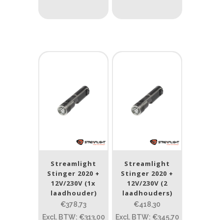
Gewicht (g)
1.389
4 581
1.389
77.96
124
190
352
Materiaal
Materiaal
Product IP-X waarden
Product IP-X waarden
Streamlight
Streamlight
Laser
Stinger 2020 +
Stinger 2020 +
12V/230V (1x
12V/230V (2
Nee
(21)
laadhouder)
laadhouders)
€378,73
€418,30
Excl. BTW: €313,00
Excl. BTW: €345,70