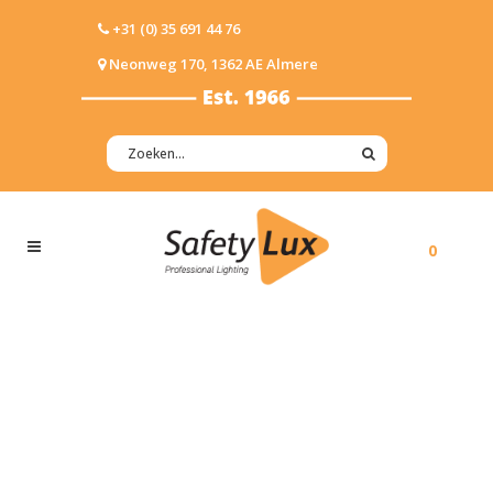
+31 (0) 35 691 44 76
Neonweg 170, 1362 AE Almere
0