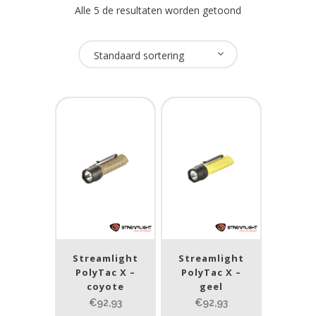
Alle 5 de resultaten worden getoond
Oplaadbaar
Standaard sortering
Ja
(4)
Nee
(1)
USB Oplaadbaar
Ja
(2)
Nee
(3)
Merk
Streamlight
Streamlight
PolyTac X –
PolyTac X –
Streamlight
(5)
coyote
geel
€92,93
€92,93