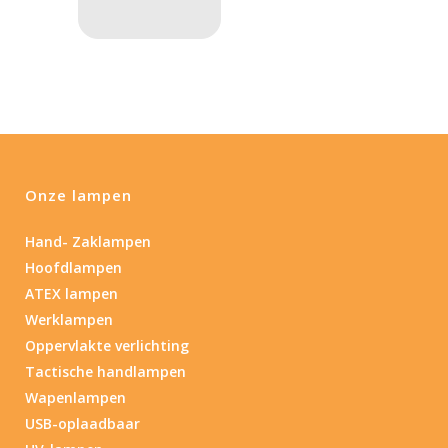
Product IP-X waarden
Laser
Nee
(5)
Type batterij
Onze lampen
Type batterij
Hand- Zaklampen
Hoofdlampen
ATEX lampen
Werklampen
Oppervlakte verlichting
Tactische handlampen
Wapenlampen
USB-oplaadbaar