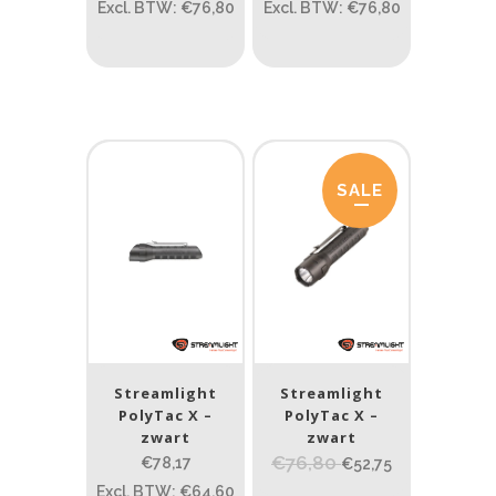
Prijs (incl. BTW)
Excl. BTW: €76,80
Excl. BTW: €76,80
PRIJS:
€62
—
€94
Lumen
SALE
1
10 000
1
80
200
400
890
Type lichtbeeld
Spot
(5)
Streamlight
Streamlight
Max. brandtijd (uur)
PolyTac X –
PolyTac X –
zwart
zwart
0.15
84
€76,80
€78,17
€52,75
Excl. BTW: €64,60