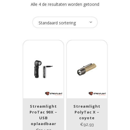
Alle 4 de resultaten worden getoond
Oplaadbaar
Standaard sortering
Ja
(4)
USB Oplaadbaar
Ja
(2)
Nee
(2)
Merk
Streamlight
(4)
Streamlight
Streamlight
ProTac 90X –
PolyTac X –
USB
coyote
Prijs (incl. BTW)
oplaadbaar
€92,93