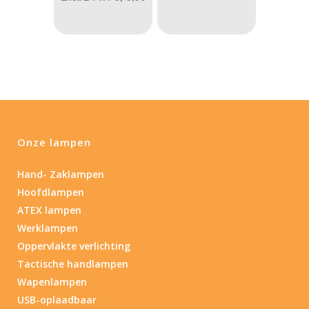
Max. brandtijd (uur)
0.15
84
0.15
4.3
10
17.45
43
Lengte (cm)
Lengte: 15 cm
85
155
Onze lampen
Lengte: 15 cm
7.54
13.1
16.1
8
Hand- Zaklampen
Materiaal
Hoofdlampen
ATEX lampen
Materiaal
Werklampen
Oppervlakte verlichting
Product IP-X waarden
Tactische handlampen
Wapenlampen
Product IP-X waarden
USB-oplaadbaar