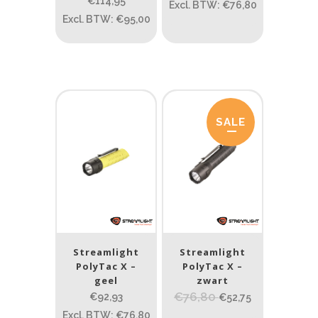
€114,95
Excl. BTW: €76,80
Excl. BTW: €95,00
PRIJS:
€62
—
€115
Lumen
1
10 000
SALE
1
80
200
400
890
Type lichtbeeld
Spot
(4)
Beam afstand (m)
Streamlight
Streamlight
1.114
1 265
PolyTac X –
PolyTac X –
geel
zwart
€76,80
€92,93
1.114
76
130
232
385
€52,75
Excl. BTW: €76,80