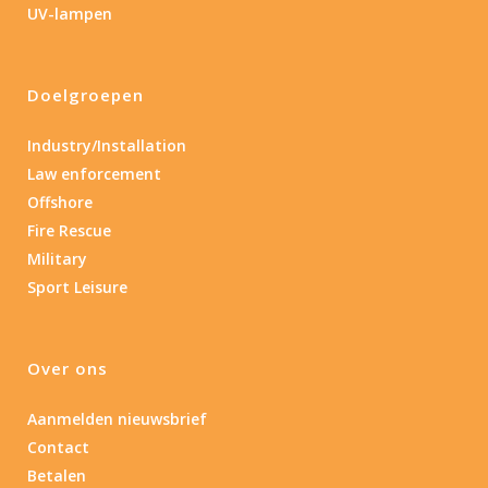
UV-lampen
Laser
Nee
(4)
Doelgroepen
Type batterij
Industry/Installation
Law enforcement
Type batterij
Offshore
Fire Rescue
Military
Sport Leisure
Over ons
Aanmelden nieuwsbrief
Contact
Betalen