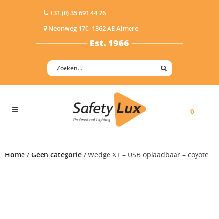
+31 (0) 35 691 44 76
Neonweg 170, 1362 AE Almere
0
Home
/
Geen categorie
/ Wedge XT – USB oplaadbaar – coyote