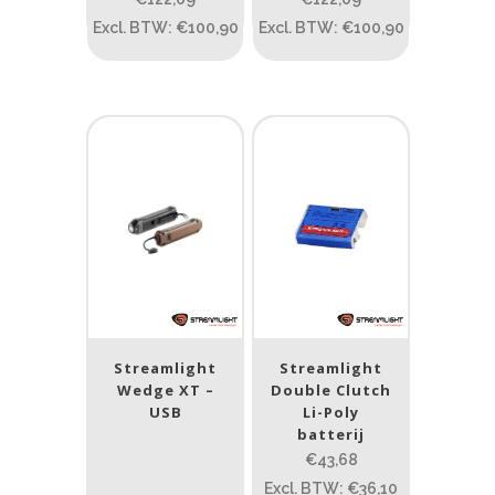
Materiaal
Excl. BTW: €100,90
Excl. BTW: €100,90
Product IP-X waarden
Product IP-X waarden
Laser
Nee
(7)
Streamlight
Streamlight
Wedge XT –
Double Clutch
USB
Li-Poly
batterij
€43,68
Excl. BTW: €36,10