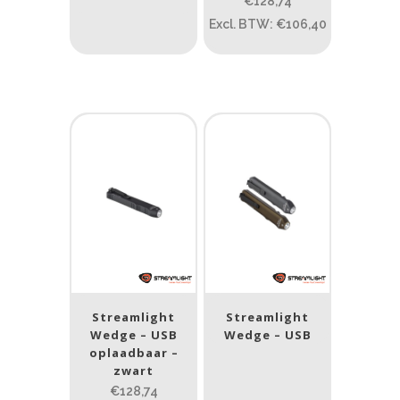
€128,74
PRIJS:
€43
—
€130
Excl. BTW: €106,40
Lumen
1
10 000
1
80
200
400
890
Type lichtbeeld
Spot
(6)
Spot/Flood
(1)
Beam afstand (m)
Streamlight
Streamlight
1.114
1 265
Wedge – USB
Wedge – USB
oplaadbaar –
zwart
1.114
76
130
232
385
€128,74