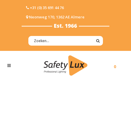
+31 (0) 35 691 44 76
Neonweg 170, 1362 AE Almere
0