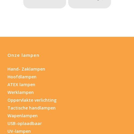
Onze lampen
Hand- Zaklampen
Hoofdlampen
ATEX lampen
Werklampen
Oppervlakte verlichting
Tactische handlampen
Wapenlampen
USB-oplaadbaar
UV-lampen