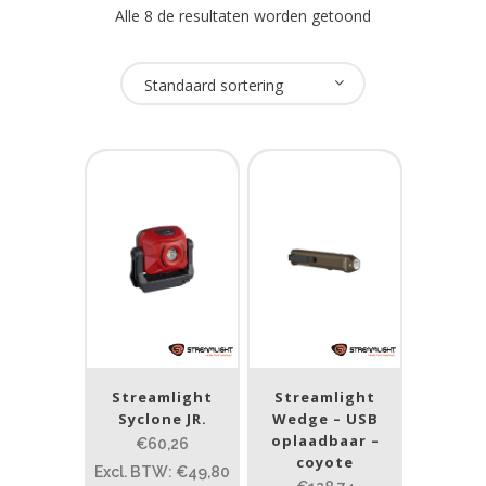
Alle 8 de resultaten worden getoond
Oplaadbaar
Standaard sortering
Ja
(7)
USB Oplaadbaar
Ja
(7)
Merk
Streamlight
(8)
Streamlight
Streamlight
Prijs (incl. BTW)
Syclone JR.
Wedge – USB
oplaadbaar –
€60,26
coyote
Excl. BTW: €49,80