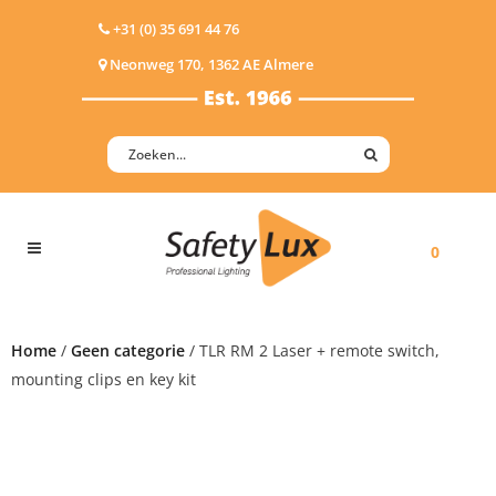
+31 (0) 35 691 44 76
Neonweg 170, 1362 AE Almere
0
Home
/
Geen categorie
/ TLR RM 2 Laser + remote switch,
mounting clips en key kit