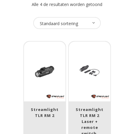
Alle 4 de resultaten worden getoond
Oplaadbaar
Standaard sortering
Nee
(4)
USB Oplaadbaar
Nee
(1)
Merk
Streamlight
(4)
Streamlight
Streamlight
Prijs (incl. BTW)
TLR RM 2
TLR RM 2
Laser +
remote
switch,