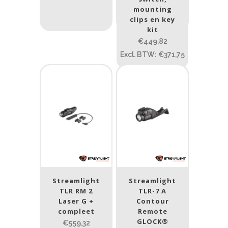
PRIJS:
€280
—
€561
mounting
clips en key
kit
Lumen
€449,82
1
10 000
Excl. BTW: €371,75
1
80
200
400
890
Type lichtbeeld
Spot
(4)
Beam afstand (m)
1.114
1 265
Streamlight
Streamlight
TLR RM 2
TLR-7 A
1.114
76
130
232
385
Laser G +
Contour
compleet
Remote
Max. brandtijd (uur)
GLOCK®
€559,32