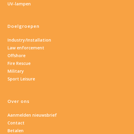
UV-lampen
Ja
(3)
Nee
(1)
Doelgroepen
Type batterij
Industry/Installation
Law enforcement
Type batterij
Offshore
Fire Rescue
Military
Sport Leisure
Over ons
Aanmelden nieuwsbrief
Contact
Betalen