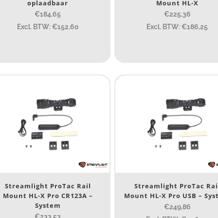
oplaadbaar
Mount HL-X
ewicht (g)
€184,65
€225,36
Excl. BTW: €152,60
Excl. BTW: €186,25
89
89
77.96
124
ateriaal
Materiaal
roduct IP-X waarden
Product IP-X waarden
aser
Streamlight ProTac Rail
Streamlight ProTac Rai
Mount HL-X Pro CR123A –
Mount HL-X Pro USB – Sy
Ja
(11)
System
€249,86
Nee
(20)
€233,53