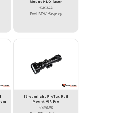
Mount HL-X laser
€293,12
Excl. BTW: €242,25
4 581
190
352
l
Streamlight ProTac Rail
stem
Mount VIR Pro
€465,85