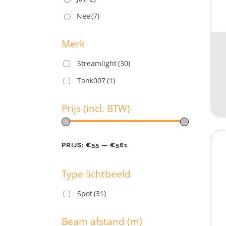
U
Nee
(7)
Merk
Streamlight
(30)
M
Tank007
(1)
Prijs (incl. BTW)
PRIJS:
€55
—
€561
Pr
Type lichtbeeld
PR
Spot
(31)
T
Beam afstand (m)