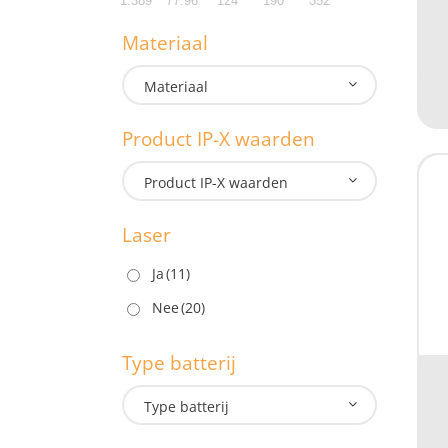
1.389
77.96
124
190
352
G
Materiaal
1.3
Materiaal
1.3
Product IP-X waarden
M
Product IP-X waarden
Laser
P
Ja
(11)
Nee
(20)
Type batterij
L
Type batterij