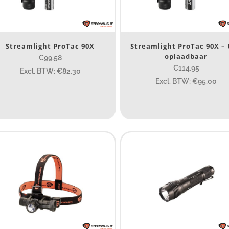
SB Oplaadbaar
Ja
(12)
Streamlight ProTac 90X
Streamlight ProTac 90X –
Nee
(7)
oplaadbaar
€99,58
€114,95
Excl. BTW: €82,30
erk
Excl. BTW: €95,00
Streamlight
(30)
Tank007
(1)
ijs (incl. BTW)
IJS:
€55
—
€561
ype lichtbeeld