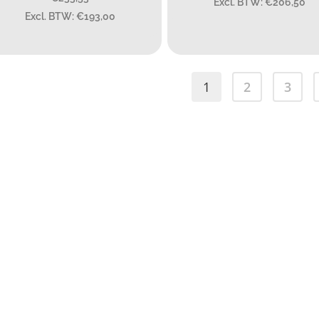
Excl. BTW: €206,50
Excl. BTW: €193,00
ype batterij
Type batterij
1
2
3
lgroepen
Over ons
stry/Installation
Aanmelden nieuwsbrief
 enforcement
Contact