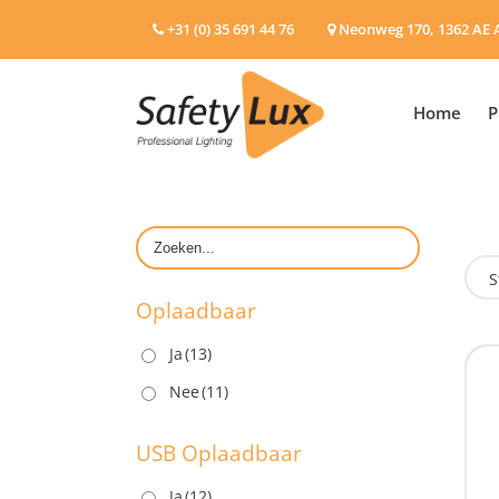
+31 (0) 35 691 44 76
Neonweg 170, 1362 AE 
Home
P
S
Oplaadbaar
Ja
(13)
O
Nee
(11)
USB Oplaadbaar
Ja
(12)