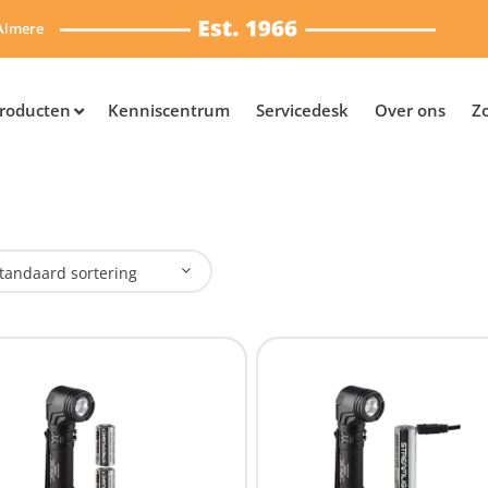
Almere
roducten
Kenniscentrum
Servicedesk
Over ons
Z
tandaard sortering
plaadbaar
Ja
(13)
Nee
(11)