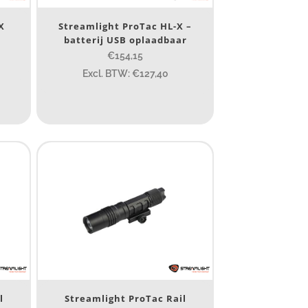
X
Streamlight ProTac HL-X –
batterij USB oplaadbaar
€154,15
Excl. BTW: €127,40
1 265
232
385
84
295
7.45
43
295
85
155
l
Streamlight ProTac Rail
6.1
8
155