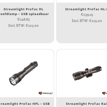
Spot
(31)
Streamlight ProTac HL
Streamlight ProTac HL-
oofdlamp – USB oplaadbaar
€139,15
€148,83
eam afstand (m)
Excl. BTW: €115,00
Excl. BTW: €123,00
14
14
76
130
ax. brandtijd (uur)
15
15
4.3
10
1
engte (cm)
14.5 cm
treamlight ProTac HPL – USB
Streamlight ProTac Rai
14.5 cm
7.54
13.1
1