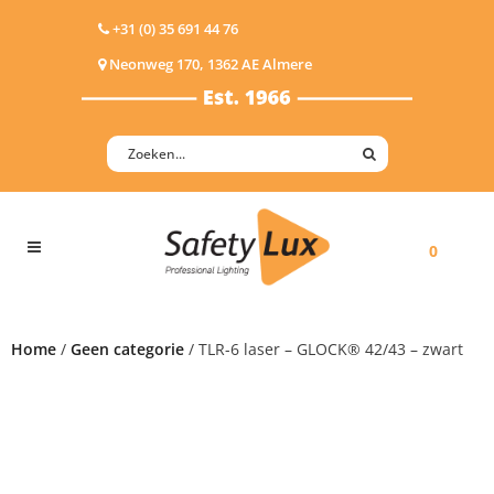
+31 (0) 35 691 44 76
Neonweg 170, 1362 AE Almere
0
Home
/
Geen categorie
/ TLR-6 laser – GLOCK® 42/43 – zwart