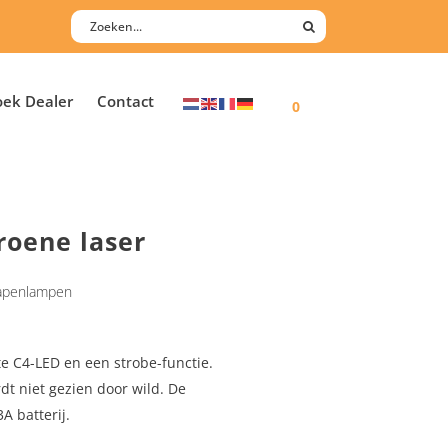
oek Dealer
Contact
0
roene laser
penlampen
te C4-LED en een strobe-functie.
rdt niet gezien door wild. De
 batterij.