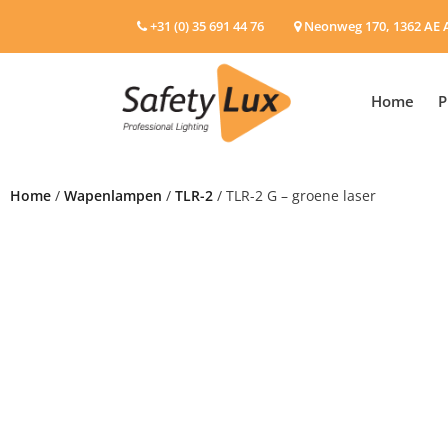
+31 (0) 35 691 44 76
Neonweg 170, 1362 AE 
Home
P
Home
/
Wapenlampen
/
TLR-2
/ TLR-2 G – groene laser