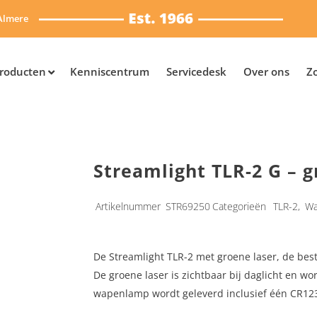
Almere
roducten
Kenniscentrum
Servicedesk
Over ons
Z
Streamlight TLR-2 G – g
Artikelnummer
STR69250
Categorieën
TLR-2
,
Wa
De Streamlight TLR-2 met groene laser, de bes
De groene laser is zichtbaar bij daglicht en wo
wapenlamp wordt geleverd inclusief één CR123A