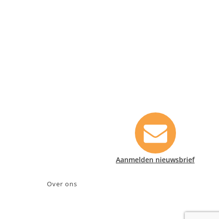
Contact informatie
Safety Lux Nederland B.V.
Neonweg 170, 1362 AE Almere
+31 (0)35 6914476
info@safety-lux.nl
KvK nummer: 32045855
BTW nummer: NL009430696B01
Aanmelden nieuwsbrief
Over ons