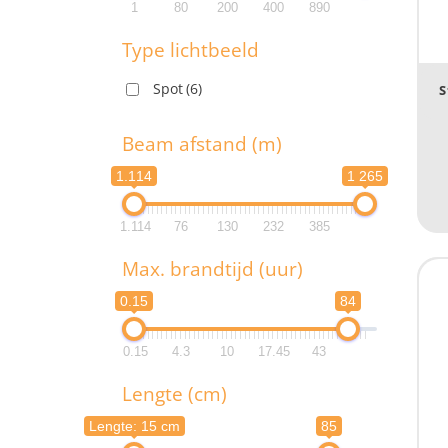
1
80
200
400
890
1
Type lichtbeeld
1
Spot
(6)
S
T
Beam afstand (m)
1.114
1 265
B
1.114
76
130
232
385
1.1
Max. brandtijd (uur)
1.1
0.15
84
M
0.15
4.3
10
17.45
43
0.
Lengte (cm)
Lengte: 15 cm
85
0.