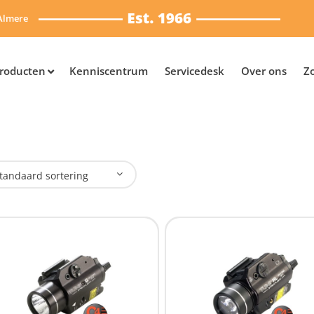
Almere
roducten
Kenniscentrum
Servicedesk
Over ons
Z
tandaard sortering
erk
Streamlight
(6)
umen