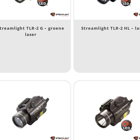
80
200
treamlight TLR-2 G – groene
Streamlight TLR-2 HL – la
ype lichtbeeld
laser
Spot
(6)
eam afstand (m)
14
14
76
130
ax. brandtijd (uur)
15
15
4.3
10
1