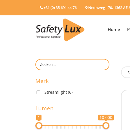
+31 (0) 35 691 44 76
Neonweg 170, 1362 AE 
Home
P
S
Merk
Streamlight
(6)
M
Lumen
1
10 000
L