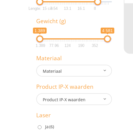
L
Lengte: 15 cm
7.54
13.1
16.1
8
Lengte:
Gewicht (g)
1.389
4 581
Lengte:
G
1.389
77.96
124
190
352
1.3
Materiaal
Materiaal
1.3
M
Product IP-X waarden
Product IP-X waarden
P
Laser
Ja
(6)