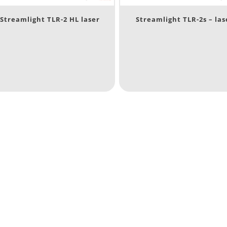
engte (cm)
Streamlight TLR-2 HL laser
Streamlight TLR-2s – las
 15 cm
 15 cm
7.54
13.1
1
ewicht (g)
89
89
77.96
124
ateriaal
Materiaal
roduct IP-X waarden
Product IP-X waarden