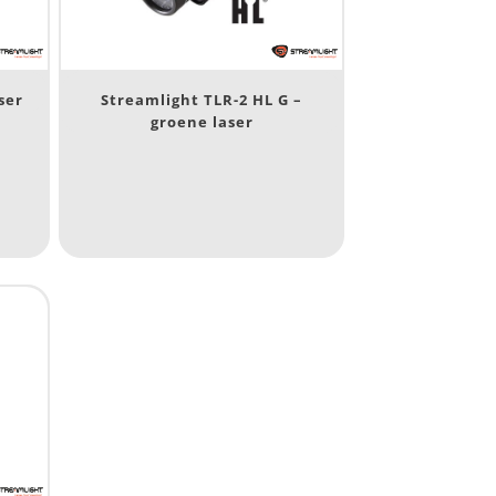
10 000
400
890
ser
Streamlight TLR-2 HL G –
groene laser
1 265
232
385
84
295
7.45
43
295