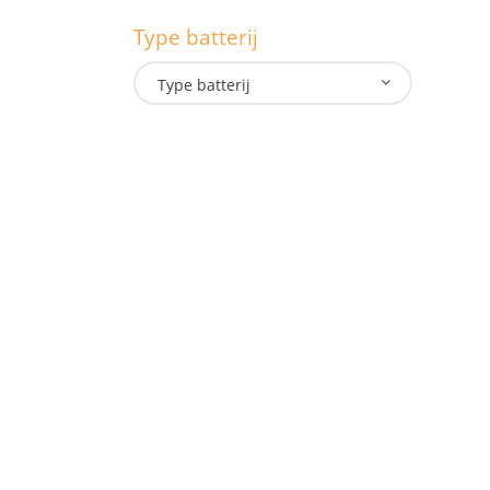
Type batterij
L
Type batterij
T
Onze lampen
Doe
Hand- Zaklampen
Indu
Hoofdlampen
Law
ATEX lampen
Offs