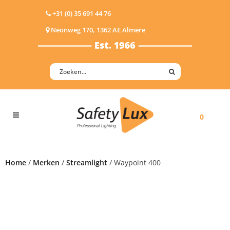
+31 (0) 35 691 44 76
Neonweg 170, 1362 AE Almere
0
Home
/
Merken
/
Streamlight
/ Waypoint 400