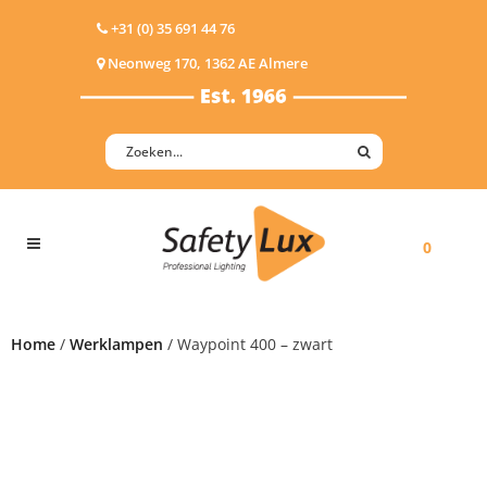
+31 (0) 35 691 44 76
Neonweg 170, 1362 AE Almere
0
Home
/
Werklampen
/ Waypoint 400 – zwart