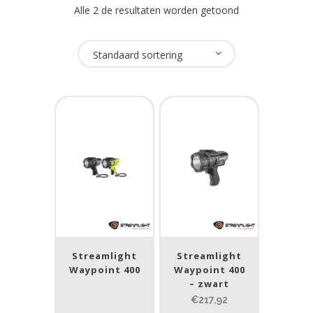
Alle 2 de resultaten worden getoond
Oplaadbaar
Standaard sortering
Ja
(3)
USB Oplaadbaar
Nee
(3)
Merk
Streamlight
(3)
Streamlight
Streamlight
Prijs (incl. BTW)
Waypoint 400
Waypoint 400
– zwart
€217,92