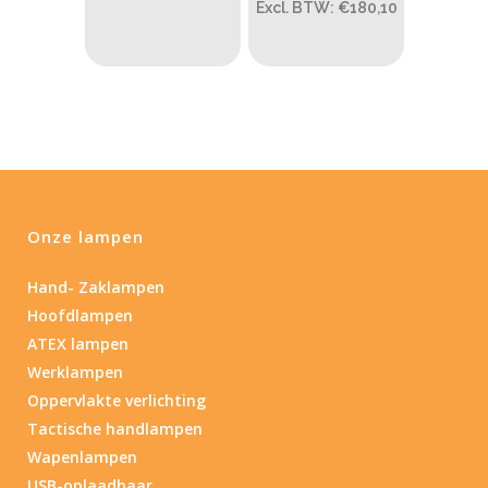
PRIJS:
€217
—
€220
Excl. BTW: €180,10
Lumen
1
10 000
1
80
200
400
890
Type lichtbeeld
Onze lampen
Spot
(3)
Hand- Zaklampen
Hoofdlampen
Beam afstand (m)
ATEX lampen
1.114
1 265
Werklampen
Oppervlakte verlichting
1.114
76
130
232
385
Tactische handlampen
Wapenlampen
Lengte (cm)
USB-oplaadbaar