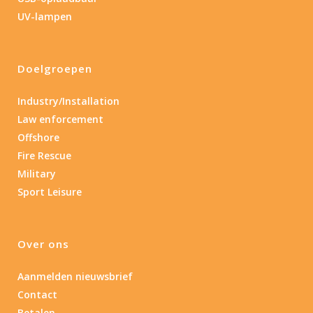
Lengte: 15 cm
85
155
UV-lampen
Lengte: 15 cm
7.54
13.1
16.1
8
Doelgroepen
Gewicht (g)
1.389
4 581
Industry/Installation
Law enforcement
1.389
77.96
124
190
352
Offshore
Fire Rescue
Materiaal
Military
Sport Leisure
Materiaal
Product IP-X waarden
Over ons
Product IP-X waarden
Aanmelden nieuwsbrief
Contact
Laser
Betalen