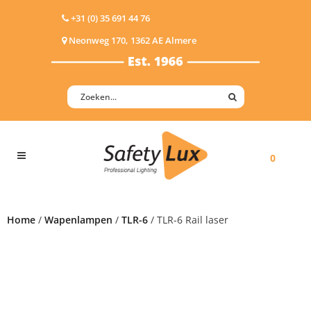
+31 (0) 35 691 44 76
Neonweg 170, 1362 AE Almere
0
Home
/
Wapenlampen
/
TLR-6
/ TLR-6 Rail laser