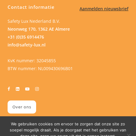
Contact informatie
Aanmelden nieuwsbrief
Safety Lux Nederland B.V.
Neonweg 170, 1362 AE Almere
+31 (0)35 6914476
info@safety-lux.nl
KvK nummer: 32045855
BTW nummer: NL009430696B01
Over ons
We gebruiken cookies om ervoor te zorgen dat onze site zo
soepel mogelijk draait. Als je doorgaat met het gebruiken van