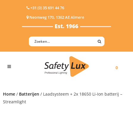
+31 (0) 35 691 44 76
Neonweg 170, 1362 AE Almere
0
Home
/
Batterijen
/ Laadsysteem + 2x 18650 Li-Ion batterij –
Streamlight