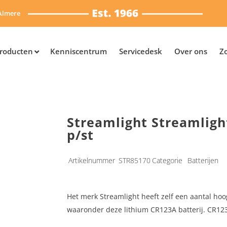
Almere
roducten
Kenniscentrum
Servicedesk
Over ons
Z
Streamlight Streamligh
p/st
Artikelnummer
STR85170
Categorie
Batterijen
Het merk Streamlight heeft zelf een aantal ho
waaronder deze lithium CR123A batterij. CR123