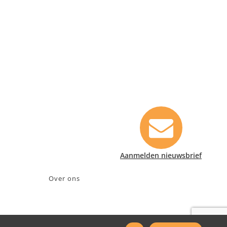
Contact informatie
Safety Lux Nederland B.V.
Neonweg 170, 1362 AE Almere
+31 (0)35 6914476
info@safety-lux.nl
KvK nummer: 32045855
BTW nummer: NL009430696B01
Aanmelden nieuwsbrief
Over ons