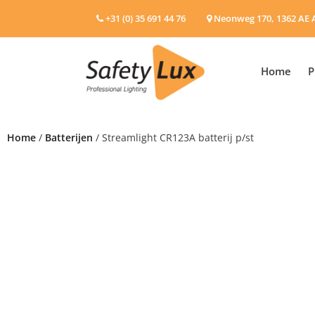
+31 (0) 35 691 44 76
Neonweg 170, 1362 AE 
Home
P
Home
/
Batterijen
/ Streamlight CR123A batterij p/st