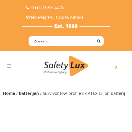
+31 (0) 35 691 44 76
Neonweg 170, 1362 AE Almere
0
Home
/
Batterijen
/ Survivor low-profile Ex ATEX Li-Ion batterij