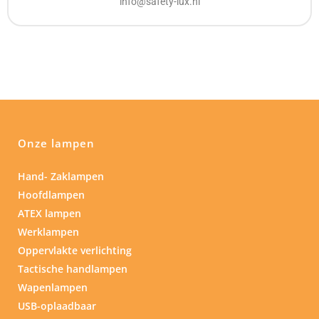
info@safety-lux.nl
Onze lampen
Hand- Zaklampen
Hoofdlampen
ATEX lampen
Werklampen
Oppervlakte verlichting
Tactische handlampen
Wapenlampen
USB-oplaadbaar