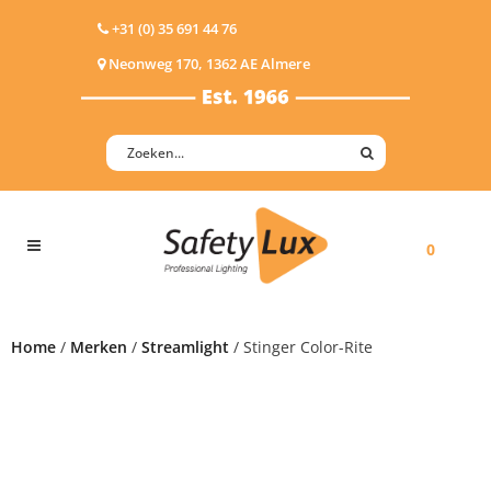
+31 (0) 35 691 44 76
Neonweg 170, 1362 AE Almere
0
Home
/
Merken
/
Streamlight
/ Stinger Color-Rite