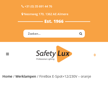
+31 (0) 35 691 44 76
Neonweg 170, 1362 AE Almere
0
Home
/
Werklampen
/ FireBox E-Spot+12/230V – oranje