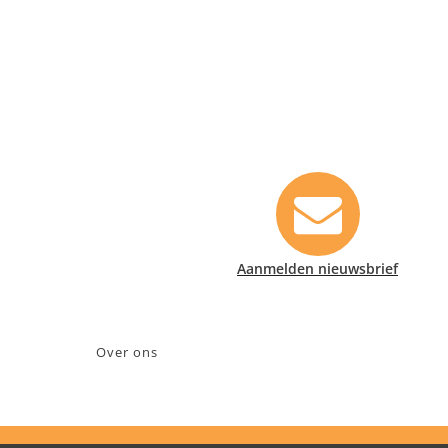
Contact informatie
Safety Lux Nederland B.V.
Neonweg 170, 1362 AE Almere
+31 (0)35 6914476
info@safety-lux.nl
KvK nummer: 32045855
Aanmelden nieuwsbrief
BTW nummer: NL009430696B01
Over ons