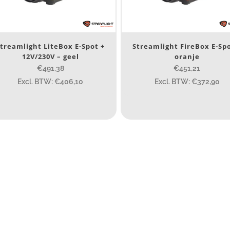
Nee
(3)
erk
treamlight LiteBox E-Spot +
Streamlight FireBox E-Spo
12V/230V – geel
oranje
Streamlight
(3)
€491,38
€451,21
Excl. BTW: €406,10
Excl. BTW: €372,90
ijs (incl. BTW)
IJS:
€450
—
€521
umen
80
200