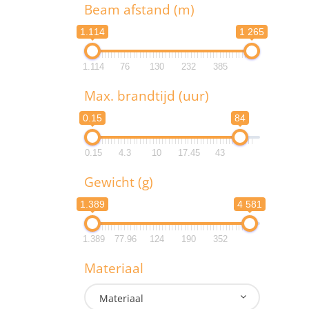
T
Beam afstand (m)
1.114
1 265
1.114
76
130
232
385
B
Max. brandtijd (uur)
1.1
0.15
84
1.1
0.15
4.3
10
17.45
43
M
Gewicht (g)
0.
1.389
4 581
0.
1.389
77.96
124
190
352
G
Materiaal
1.3
Materiaal