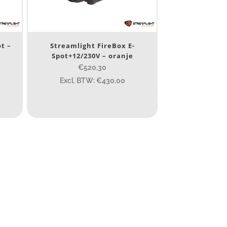
t –
Streamlight FireBox E-
Spot+12/230V – oranje
€520,30
Excl. BTW: €430,00
10 000
400
890