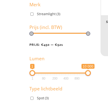
Merk
Streamlight
(3)
M
S
Prijs (incl. BTW)
Pr
PRIJS:
€450
—
€521
Lumen
PR
1
10 000
L
1
80
200
400
890
1
Type lichtbeeld
1
Spot
(3)