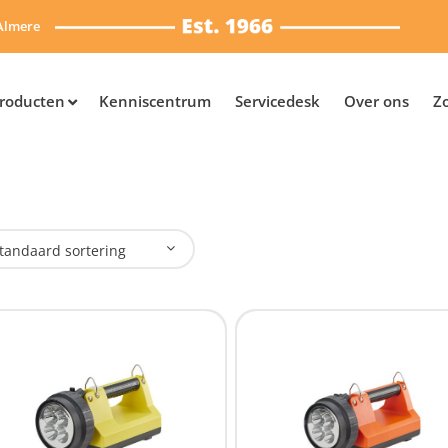
Almere
roducten
Kenniscentrum
Servicedesk
Over ons
Z
tandaard sortering
plaadbaar
Ja
(3)
SB Oplaadbaar