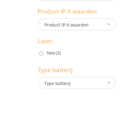
1.3
Product IP-X waarden
M
Product IP-X waarden
Laser
P
Nee
(3)
Type batterij
L
Type batterij
T