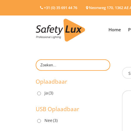
+31 (0) 35 691 44 76
Neonweg 170, 1362 AE 
Home
P
S
Oplaadbaar
Ja
(3)
O
USB Oplaadbaar
Nee
(3)
U