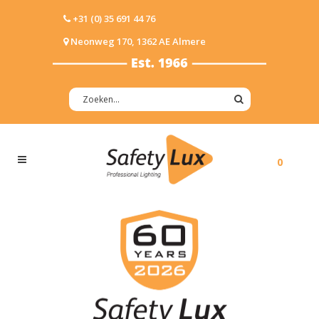
+31 (0) 35 691 44 76
Neonweg 170, 1362 AE Almere
0