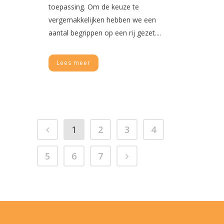
toepassing. Om de keuze te
vergemakkelijken hebben we een
aantal begrippen op een rij gezet....
Lees meer
1
2
3
4
5
6
7