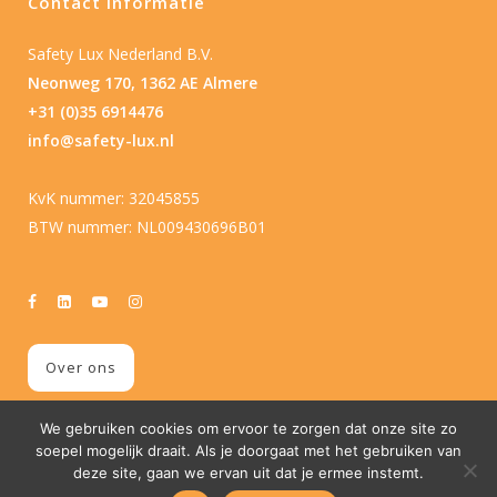
Contact informatie
Safety Lux Nederland B.V.
Neonweg 170, 1362 AE Almere
+31 (0)35 6914476
info@safety-lux.nl
KvK nummer: 32045855
BTW nummer: NL009430696B01
Over ons
We gebruiken cookies om ervoor te zorgen dat onze site zo
soepel mogelijk draait. Als je doorgaat met het gebruiken van
deze site, gaan we ervan uit dat je ermee instemt.