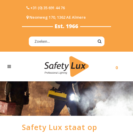
+31 (0) 35 691 44 76
Neonweg 170, 1362 AE Almere
0
Safety Lux staat op