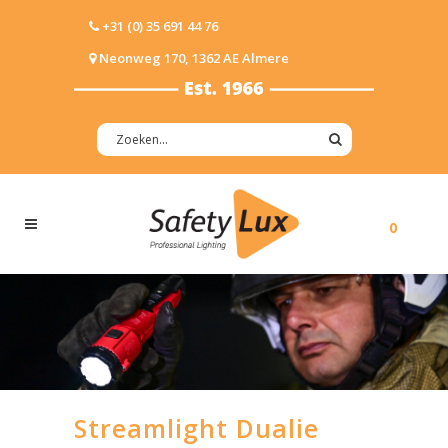
+31 (0) 35 691 44 76
Neonweg 170, 1362 AE Almere
0
Streamlight Dualie