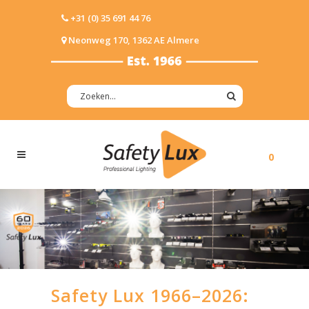
+31 (0) 35 691 44 76
Neonweg 170, 1362 AE Almere
0
Safety Lux 1966–2026: