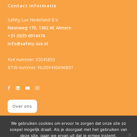
Contact informatie
Safety Lux Nederland B.V.
Neonweg 170, 1362 AE Almere
+31 (0)35 6914476
info@safety-lux.nl
KvK nummer: 32045855
BTW nummer: NL009430696B01
Over ons
We gebruiken cookies om ervoor te zorgen dat onze site zo
soepel mogelijk draait. Als je doorgaat met het gebruiken van
deze site, gaan we ervan uit dat je ermee instemt.