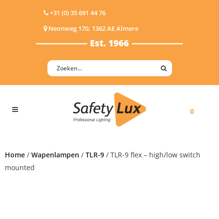
+31 (0) 35 691 44 76
Neonweg 170, 1362 AE Almere
0
Home
/
Wapenlampen
/
TLR-9
/ TLR-9 flex – high/low switch
mounted