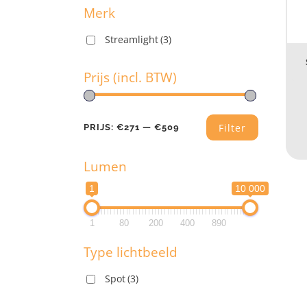
Merk
Streamlight
(3)
M
Prijs (incl. BTW)
Pr
Filter
PRIJS:
€271
—
€509
Lumen
PR
1
10 000
L
1
80
200
400
890
1
Type lichtbeeld
1
Spot
(3)