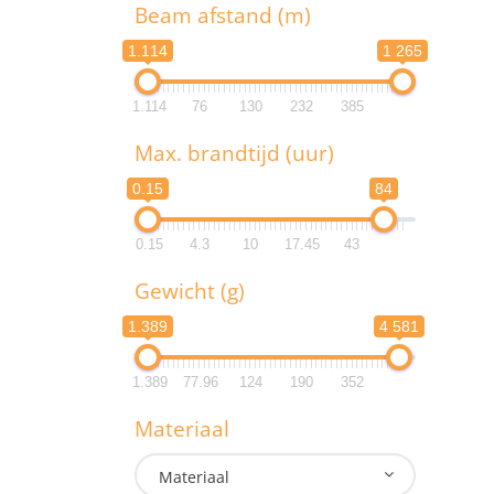
T
Beam afstand (m)
1.114
1 265
1.114
76
130
232
385
B
Max. brandtijd (uur)
1.1
0.15
84
1.1
0.15
4.3
10
17.45
43
M
Gewicht (g)
0.
1.389
4 581
0.
1.389
77.96
124
190
352
G
Materiaal
1.3
Materiaal