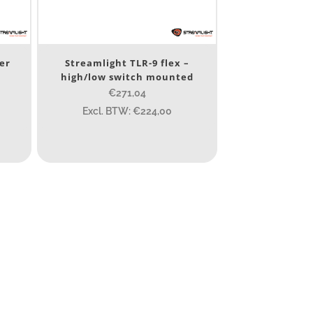
ser
Streamlight TLR-9 flex –
high/low switch mounted
€271,04
Excl. BTW: €224,00
Filter
10 000
400
890