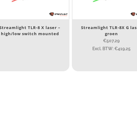
Nee
(3)
erk
Streamlight TLR-8 X laser –
Streamlight TLR-8X G la
high/low switch mounted
groen
Streamlight
(3)
€507,29
Excl. BTW: €419,25
ijs (incl. BTW)
IJS:
€271
—
€509
umen
80
200