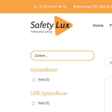
+31 (0) 35 691 44 76
Neonweg 170, 1362 AE 
Home
P
S
Oplaadbaar
Nee
(3)
O
USB Oplaadbaar
Nee
(3)
U