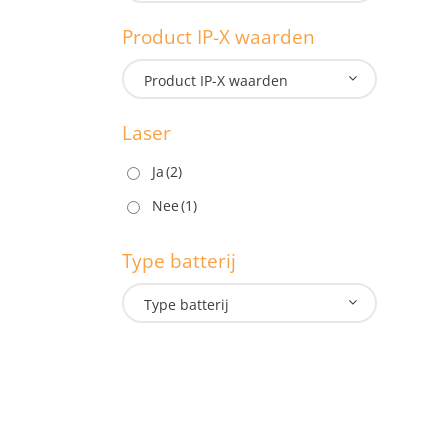
1.3
Product IP-X waarden
M
Product IP-X waarden
Laser
P
Ja
(2)
Nee
(1)
L
Type batterij
Type batterij
T