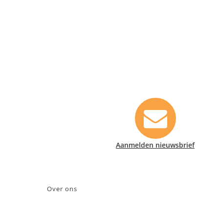
Contact informatie
Safety Lux Nederland B.V.
Neonweg 170, 1362 AE Almere
+31 (0)35 6914476
info@safety-lux.nl
KvK nummer: 32045855
Aanmelden nieuwsbrief
BTW nummer: NL009430696B01
Over ons