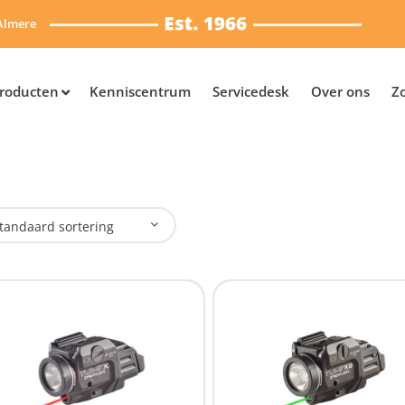
Almere
roducten
Kenniscentrum
Servicedesk
Over ons
Z
tandaard sortering
plaadbaar
Nee
(3)
SB Oplaadbaar