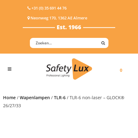
+31 (0) 35 691 44 76
Neonweg 170, 1362 AE Almere
0
Home
/
Wapenlampen
/
TLR-6
/ TLR-6 non-laser – GLOCK®
26/27/33