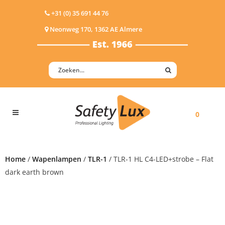
+31 (0) 35 691 44 76
Neonweg 170, 1362 AE Almere
0
Home
/
Wapenlampen
/
TLR-1
/ TLR-1 HL C4-LED+strobe – Flat
dark earth brown