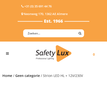
+31 (0) 35 691 44 76
Neonweg 170, 1362 AE Almere
0
Home
/
Geen categorie
/ Strion LED HL + 12V/230V