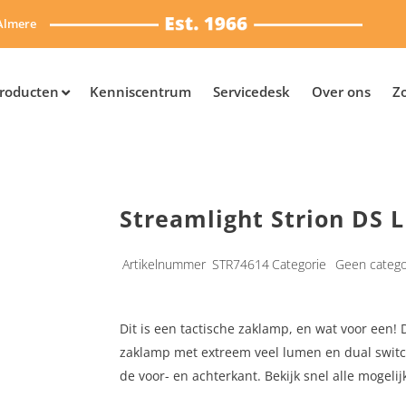
Almere
roducten
Kenniscentrum
Servicedesk
Over ons
Z
Streamlight Strion DS 
Artikelnummer
STR74614
Categorie
Geen catego
Dit is een tactische zaklamp, en wat voor een! 
zaklamp met extreem veel lumen en dual switch
de voor- en achterkant. Bekijk snel alle mogeli