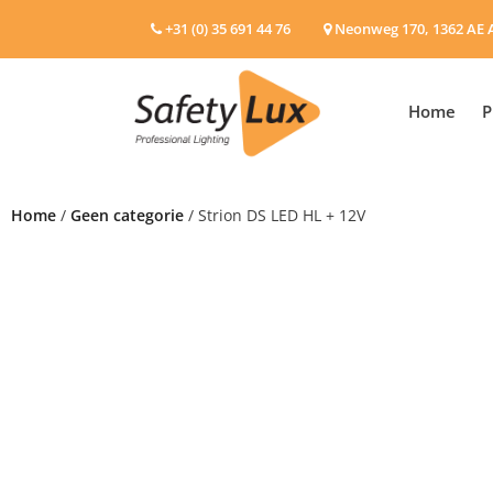
+31 (0) 35 691 44 76
Neonweg 170, 1362 AE 
Home
P
Home
/
Geen categorie
/ Strion DS LED HL + 12V