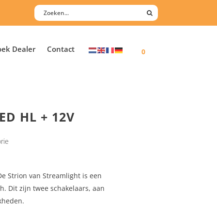
oek Dealer
Contact
0
LED HL + 12V
rie
De Strion van Streamlight is een
. Dit zijn twee schakelaars, aan
jkheden.