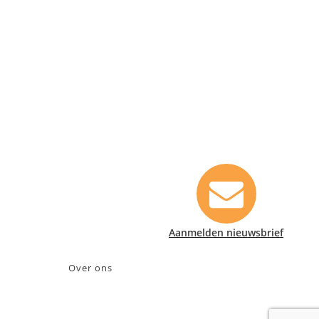
Contact informatie
Safety Lux Nederland B.V.
Neonweg 170, 1362 AE Almere
+31 (0)35 6914476
info@safety-lux.nl
KvK nummer: 32045855
BTW nummer: NL009430696B01
Aanmelden nieuwsbrief
Over ons