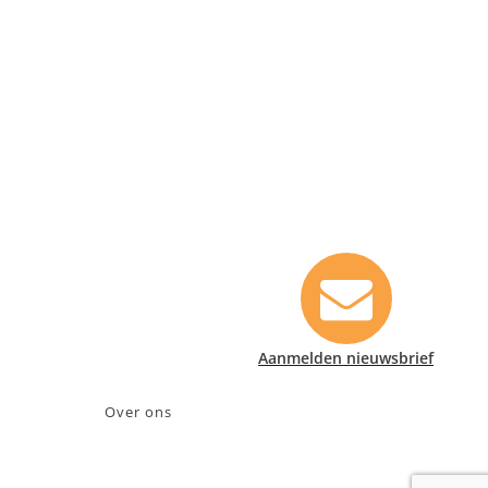
Contact informatie
Safety Lux Nederland B.V.
Neonweg 170, 1362 AE Almere
+31 (0)35 6914476
info@safety-lux.nl
KvK nummer: 32045855
BTW nummer: NL009430696B01
Aanmelden nieuwsbrief
Over ons