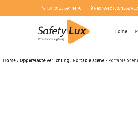
+31 (0) 35 691 44 76
Neonweg 170, 1362 AE 
Home
P
Home
/
Oppervlakte verlichting
/
Portable scene
/ Portable Scene