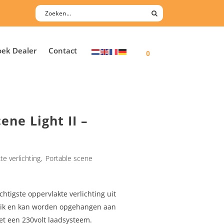
oek Dealer
Contact
0
ene Light II –
te verlichting
,
Portable scene
chtigste oppervlakte verlichting uit
bruik en kan worden opgehangen aan
et een 230volt laadsysteem.