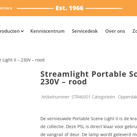
Almere
roducten
Kenniscentrum
Servicedesk
Over ons
Z
 Light II – 230V – rood
Streamlight Portable Sc
230V – rood
Artikelnummer
STR46001
Categorieën
Oppervlak
De vernieuwde Portable Scene Light II is de kra
de collectie. Deze PSL is direct klaar voor ge
de vangrail of deur. De lamp wordt geleverd m