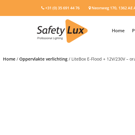
+31 (0) 35 691 44 76
Neonweg 170, 1362 AE 
Home
P
Home
/
Oppervlakte verlichting
/ LiteBox E-Flood + 12V/230V – or