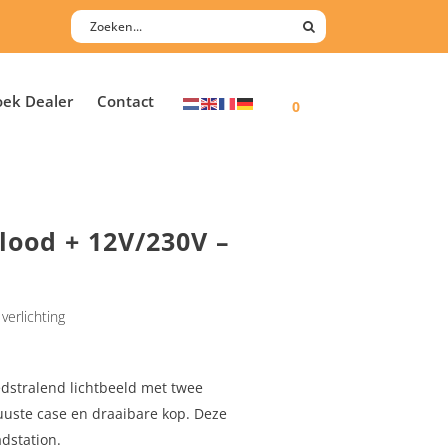
oek Dealer
Contact
0
lood + 12V/230V –
verlichting
dstralend lichtbeeld met twee
uuste case en draaibare kop. Deze
adstation.