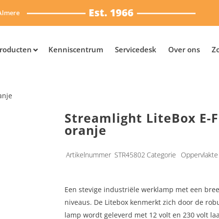
Almere
roducten
Kenniscentrum
Servicedesk
Over ons
Z
anje
Streamlight LiteBox E-F
oranje
Artikelnummer
STR45802
Categorie
Oppervlakte 
Een stevige industriële werklamp met een bree
niveaus. De Litebox kenmerkt zich door de rob
lamp wordt geleverd met 12 volt en 230 volt la