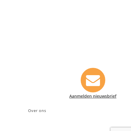
Contact informatie
Safety Lux Nederland B.V.
Neonweg 170, 1362 AE Almere
+31 (0)35 6914476
info@safety-lux.nl
KvK nummer: 32045855
BTW nummer: NL009430696B01
Aanmelden nieuwsbrief
Over ons