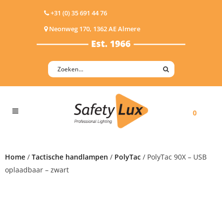
+31 (0) 35 691 44 76
Neonweg 170, 1362 AE Almere
0
Home
/
Tactische handlampen
/
PolyTac
/ PolyTac 90X – USB
oplaadbaar – zwart