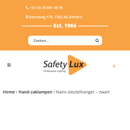
+31 (0) 35 691 44 76
Neonweg 170, 1362 AE Almere
0
Home
/
Hand-zaklampen
/ Nano sleutelhanger – zwart