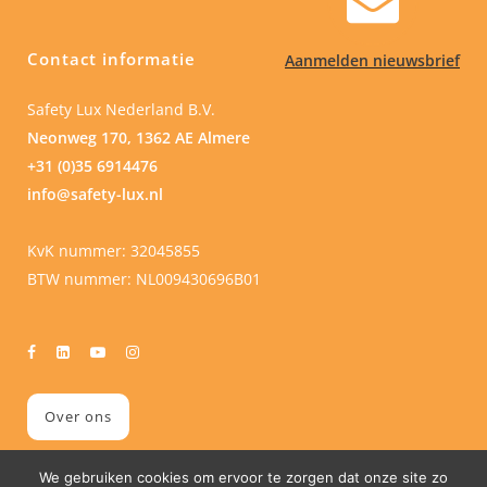
Contact informatie
Aanmelden nieuwsbrief
Safety Lux Nederland B.V.
Neonweg 170, 1362 AE Almere
+31 (0)35 6914476
info@safety-lux.nl
KvK nummer: 32045855
BTW nummer: NL009430696B01
Over ons
We gebruiken cookies om ervoor te zorgen dat onze site zo