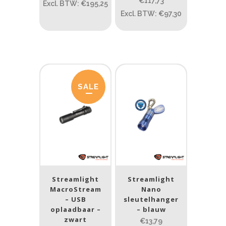
€117,73
Excl. BTW: €195,25
Excl. BTW: €97,30
ATEX zone
ATEX zone
Prijs (incl. BTW)
SALE
PRIJS:
€10
—
€238
Lumen
1
10 000
Streamlight
Streamlight
1
80
200
400
890
MacroStream
Nano
– USB
sleutelhanger
Type lichtbeeld
oplaadbaar –
– blauw
zwart
€13,79
Spot
(5)