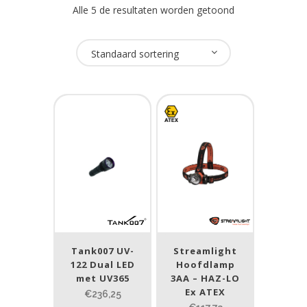
Alle 5 de resultaten worden getoond
Oplaadbaar
Standaard sortering
Ja
(2)
Nee
(3)
USB Oplaadbaar
Ja
(2)
Nee
(3)
Merk
Tank007 UV-
Streamlight
122 Dual LED
Hoofdlamp
Streamlight
(4)
met UV365
3AA – HAZ-LO
Tank007
(1)
Ex ATEX
€236,25