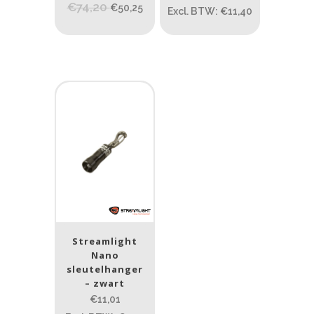
€74,20
€50,25
Excl. BTW: €11,40
Beam afstand (m)
1.114
1 265
1.114
76
130
232
385
Lengte (cm)
Lengte: 23 cm
85
155
Lengte: 23 cm
7.54
13.1
16.1
8
Gewicht (g)
Streamlight
1.389
4 581
Nano
sleutelhanger
– zwart
1.389
77.96
124
190
352
€11,01