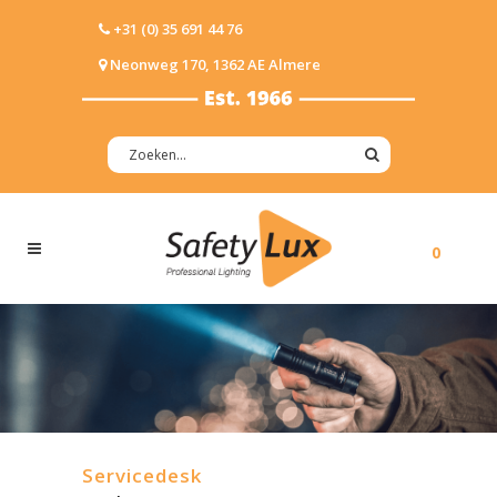
+31 (0) 35 691 44 76
Neonweg 170, 1362 AE Almere
0
Servicedesk