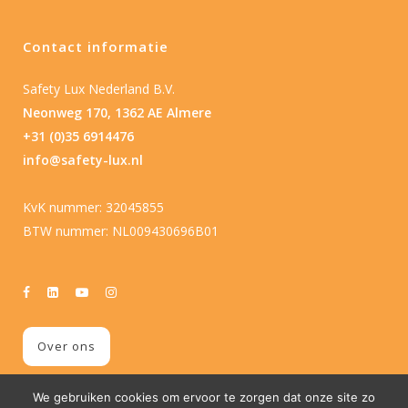
Contact informatie
Safety Lux Nederland B.V.
Neonweg 170, 1362 AE Almere
+31 (0)35 6914476
info@safety-lux.nl
KvK nummer: 32045855
BTW nummer: NL009430696B01
Over ons
We gebruiken cookies om ervoor te zorgen dat onze site zo