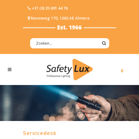
+31 (0) 35 691 44 76
Neonweg 170, 1362 AE Almere
0
Servicedesk