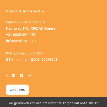
Contact informatie
Safety Lux Nederland B.V.
Neonweg 170, 1362 AE Almere
+31 (0)35 6914476
info@safety-lux.nl
KvK nummer: 32045855
BTW nummer: NL009430696B01
Over ons
We gebruiken cookies om ervoor te zorgen dat onze site zo