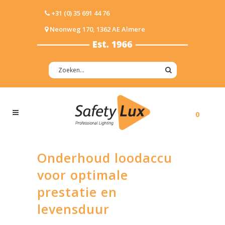
+31 (0) 35 691 44 76
Neonweg 170, 1362 AE Almere
0
Onderhoud loodaccu
voor optimale
prestatie en
levensduur