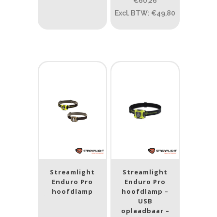
€60,26
Novalights
(1)
Excl. BTW: €49,80
Streamlight
(46)
Underwater Kinetics
(7)
ATEX zone
ATEX zone
Prijs (incl. BTW)
PRIJS:
€22
—
€2.964
Streamlight
Streamlight
Enduro Pro
Enduro Pro
Lumen
hoofdlamp
hoofdlamp –
USB
1
10 000
oplaadbaar –