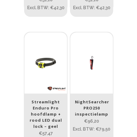
Gewicht (g)
Excl. BTW: €42,30
Excl. BTW: €42,30
1.389
4 581
1.389
77.96
124
190
352
Materiaal
Materiaal
Product IP-X waarden
Product IP-X waarden
Streamlight
NightSearcher
Laser
Enduro Pro
PRO250
hoofdlamp +
inspectielamp
Ja
(2)
rood LED dual
€96,20
lock – geel
Excl. BTW: €79,50
Nee
(54)
€57,47