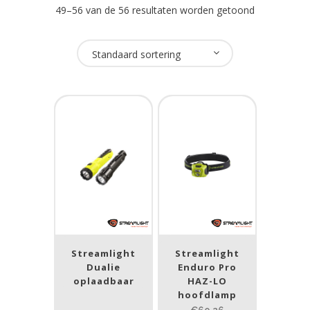
49–56 van de 56 resultaten worden getoond
Oplaadbaar
Standaard sortering
Ja
(21)
Nee
(35)
USB Oplaadbaar
Ja
(10)
Nee
(46)
Merk
Streamlight
Streamlight
Dualie
Enduro Pro
Goaltek
(1)
oplaadbaar
HAZ-LO
NightSearcher
(2)
hoofdlamp