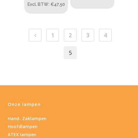
Excl. BTW: €47,50
Type batterij
Type batterij
1
2
3
4
5
Onze lampen
Hand- Zaklampen
Hoofdlampen
ATEX lampen