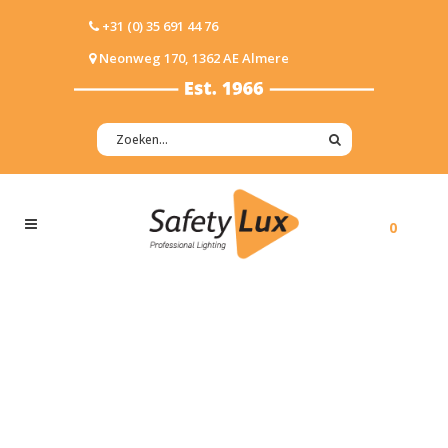
+31 (0) 35 691 44 76
Neonweg 170, 1362 AE Almere
0