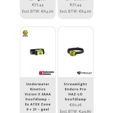
€77,44
€77,44
Gewicht (g)
Excl. BTW: €64,00
Excl. BTW: €64,00
1.389
4 581
1.389
77.96
124
190
352
Materiaal
Materiaal
Product IP-X waarden
Product IP-X waarden
Underwater
Streamlight
Kinetics
Enduro Pro
Laser
Vizion II 3AAA
HAZ-LO
hoofdlamp –
hoofdlamp
Ex ATEX Zone
Ja
(3)
€60,26
0 + 21 – geel
Excl. BTW: €49,80