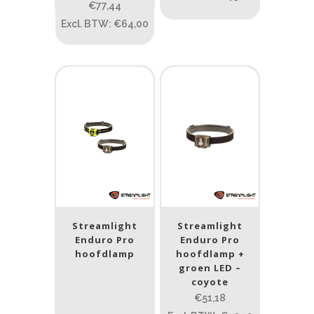
Nee
(22)
€77,44
Excl. BTW: €64,00
Streamlight
Streamlight
Enduro Pro
Enduro Pro
hoofdlamp
hoofdlamp +
groen LED –
coyote
€51,18