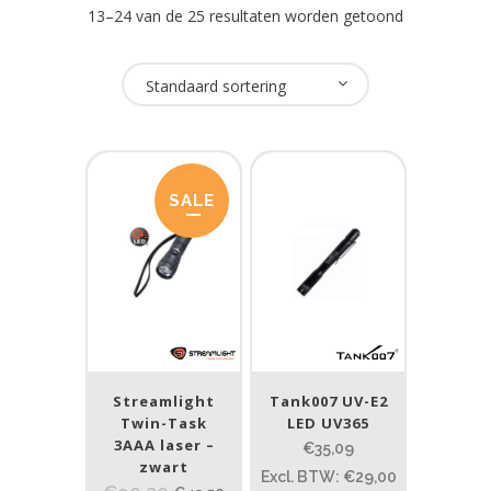
13–24 van de 25 resultaten worden getoond
Oplaadbaar
Standaard sortering
Nee
(26)
USB Oplaadbaar
SALE
Nee
(25)
Merk
NightSearcher
(1)
Streamlight
(18)
Streamlight
Tank007 UV-E2
Twin-Task
LED UV365
Tank007
(1)
3AAA laser –
€35,09
Underwater Kinetics
zwart
(6)
Excl. BTW: €29,00