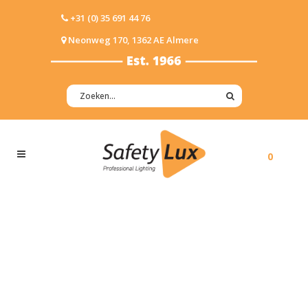
+31 (0) 35 691 44 76
Neonweg 170, 1362 AE Almere
0