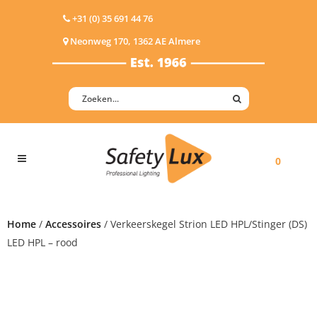
+31 (0) 35 691 44 76
Neonweg 170, 1362 AE Almere
0
Home
/
Accessoires
/ Verkeerskegel Strion LED HPL/Stinger (DS)
LED HPL – rood