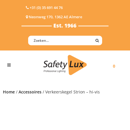
+31 (0) 35 691 44 76
Neonweg 170, 1362 AE Almere
0
Home
/
Accessoires
/ Verkeerskegel Strion – hi-vis